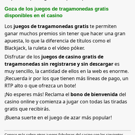
Goza de los juegos de tragamonedas gratis
disponibles en el casino
Los
juegos de tragamonedas gratis
te permiten
ganar muchos premios sin tener que hacer una gran
apuesta, lo que la diferencia de títulos como el
Blackjack, la ruleta o el vídeo póker.
Disfrutar de los
juegos de casino gratis de
tragamonedas sin registrarse y sin descargar
es
muy sencillo, la cantidad de ellos en la web es enorme.
¡Recuerda ir por los que tienen más líneas de pago, un
RTP alto o que ofrezca un bote!
¡No esperes más! Reclama el
bono de bienvenida
del
casino online y comienza a jugar con todas las tiradas
gratis que recibirás.
¡Buena suerte en el juego de azar más popular!
Conoce más sobre otros juegos fabulosos del casino con los siguientes